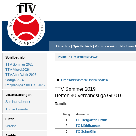
|
|
|
Aktuelles
Spielbetrieb
Vereinsservice
Nachwuc
Home
>
TTV Sommer 2019
>
Spielbetrieb
TTV Sommer 2026
TTV Mixed 2026
TTV After Work 2026
Ostliga 2026
Ergebnishistorie freischalten ...
Regionalliga Süd-Ost 2026
TTV Sommer 2019
Herren 40 Verbandsliga Gr. 016
Veranstaltungen
Seminarkalender
Tabelle
Turnierkalender
Rang
Mannschaft
Filter
1
TC Tiergarten Erfurt
2
TC Mühlhausen
Vereine
3
TC Schmölln
Archiv