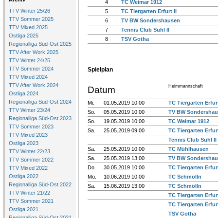
4
TC Weimar 1912
TTV Winter 25/26
5
TC Tiergarten Erfurt II
TTV Sommer 2025
6
TV BW Sondershausen
TTV Mixed 2025
7
Tennis Club Suhl II
Ostliga 2025
8
TSV Gotha
Regionalliga Süd-Ost 2025
TTV After Work 2025
TTV Winter 24/25
TTV Sommer 2024
Spielplan
TTV Mixed 2024
TTV After Work 2024
Heimmannschaft
Datum
Ostliga 2024
Regionalliga Süd-Ost 2024
Mi.
01.05.2019 10:00
TC Tiergarten Erfur
TTV Winter 23/24
So.
05.05.2019 10:00
TV BW Sondershau
Regionalliga Süd-Ost 2023
So.
19.05.2019 10:00
TC Weimar 1912
TTV Sommer 2023
Sa.
25.05.2019 09:00
TC Tiergarten Erfurt
TTV Mixed 2023
Tennis Club Suhl II
Ostliga 2023
Sa.
25.05.2019 10:00
TC Mühlhausen
TTV Winter 22/23
Sa.
25.05.2019 13:00
TV BW Sondershau
TTV Sommer 2022
Do.
30.05.2019 10:00
TC Tiergarten Erfurt
TTV Mixed 2022
Ostliga 2022
Mo.
10.06.2019 10:00
TC Schmölln
Regionalliga Süd-Ost 2022
Sa.
15.06.2019 13:00
TC Schmölln
TTV Winter 21/22
TC Tiergarten Erfur
TTV Sommer 2021
TC Tiergarten Erfurt
Ostliga 2021
TSV Gotha
Regionalliga Süd-Ost 2021