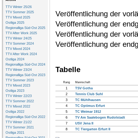
TTV Winter 25/26
Veröffentlichung der vorl
TTV Sommer 2025
TTV Mixed 2025
Veröffentlichung der endg
Ostliga 2025
Regionalliga Süd-Ost 2025
Veröffentlichung der vor
TTV After Work 2025
TTV Winter 24/25
Veröffentlichung der end
TTV Sommer 2024
TTV Mixed 2024
TTV After Work 2024
Ostliga 2024
Regionalliga Süd-Ost 2024
Tabelle
TTV Winter 23/24
Regionalliga Süd-Ost 2023
TTV Sommer 2023
Rang
Mannschaft
TTV Mixed 2023
1
TSV Gotha
Ostliga 2023
2
Tennis Club Suhl
TTV Winter 22/23
3
TC Mühlhausen
TTV Sommer 2022
4
TC Optimus Erfurt
TTV Mixed 2022
Ostliga 2022
5
TC Weimar 1912
Regionalliga Süd-Ost 2022
6
TV Am Saalebogen Rudolstadt
TTV Winter 21/22
7
USV Jena II
TTV Sommer 2021
8
TC Tiergarten Erfurt II
Ostliga 2021
Regionalliga Süd-Ost 2021