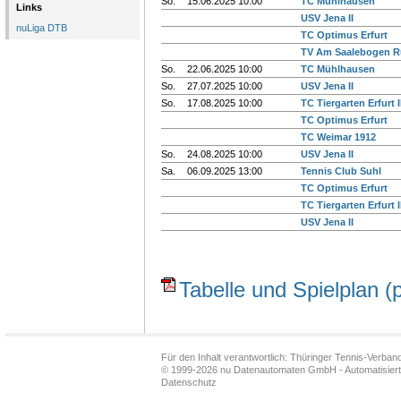
So.
15.06.2025 10:00
TC Mühlhausen
Links
USV Jena II
nuLiga DTB
TC Optimus Erfurt
TV Am Saalebogen R
So.
22.06.2025 10:00
TC Mühlhausen
So.
27.07.2025 10:00
USV Jena II
So.
17.08.2025 10:00
TC Tiergarten Erfurt I
TC Optimus Erfurt
TC Weimar 1912
So.
24.08.2025 10:00
USV Jena II
Sa.
06.09.2025 13:00
Tennis Club Suhl
TC Optimus Erfurt
TC Tiergarten Erfurt I
USV Jena II
Tabelle und Spielplan (p
Für den Inhalt verantwortlich: Thüringer Tennis-Verband
© 1999-2026
nu Datenautomaten GmbH - Automatisiert
Datenschutz