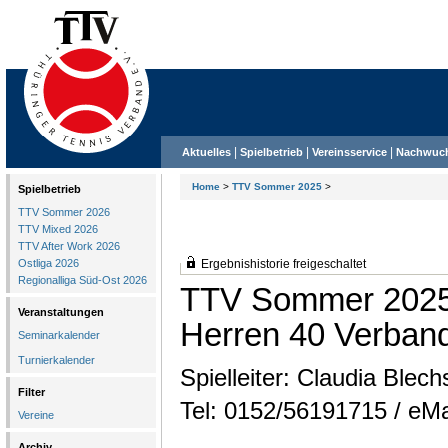
|
|
|
Aktuelles
Spielbetrieb
Vereinsservice
Nachwuc
Home
>
TTV Sommer 2025
>
Spielbetrieb
TTV Sommer 2026
TTV Mixed 2026
TTV After Work 2026
Ostliga 2026
Ergebnishistorie freigeschaltet
Regionalliga Süd-Ost 2026
TTV Sommer 202
Veranstaltungen
Herren 40 Verband
Seminarkalender
Turnierkalender
Spielleiter: Claudia Blec
Filter
Tel: 0152/56191715 / eMa
Vereine
Archiv