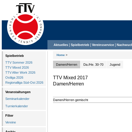
|
|
|
Aktuelles
Spielbetrieb
Vereinsservice
Nachwuc
Home
>
Spielbetrieb
TTV Sommer 2026
Damen/Herren
Da./He. 30-70
Jugend
TTV Mixed 2026
TTV After Work 2026
TTV Mixed 2017
Ostliga 2026
Regionalliga Süd-Ost 2026
Damen/Herren
Veranstaltungen
Seminarkalender
Damen/Herren gemischt
Turnierkalender
Filter
Vereine
Archiv