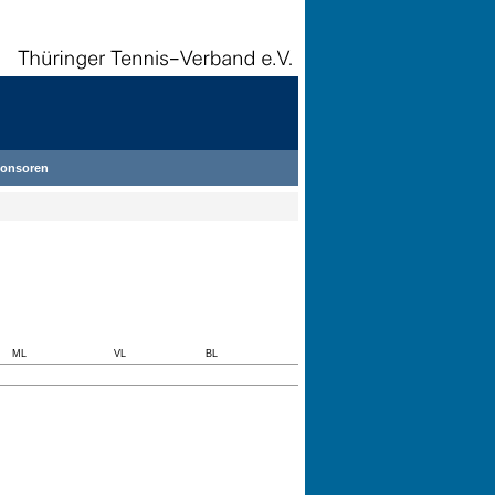
onsoren
ML
VL
BL