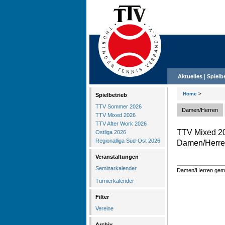
|
Aktuelles
Spielb
Home
>
Spielbetrieb
TTV Sommer 2026
Damen/Herren
TTV Mixed 2026
TTV After Work 2026
TTV Mixed 2
Ostliga 2026
Regionalliga Süd-Ost 2026
Damen/Herr
Veranstaltungen
Seminarkalender
Damen/Herren gem
Turnierkalender
Filter
Vereine
Archiv