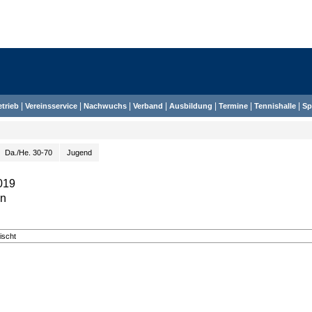
|
|
|
|
|
|
|
etrieb
Vereinsservice
Nachwuchs
Verband
Ausbildung
Termine
Tennishalle
Sp
Da./He. 30-70
Jugend
019
en
ischt