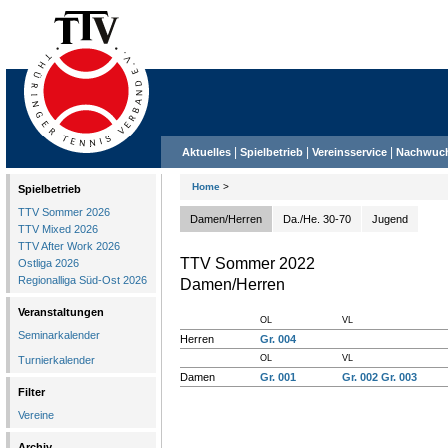
|
|
|
Aktuelles
Spielbetrieb
Vereinsservice
Nachwuc
Home
>
Spielbetrieb
TTV Sommer 2026
Damen/Herren
Da./He. 30-70
Jugend
TTV Mixed 2026
TTV After Work 2026
TTV Sommer 2022
Ostliga 2026
Regionalliga Süd-Ost 2026
Damen/Herren
Veranstaltungen
OL
VL
Seminarkalender
Herren
Gr. 004
OL
VL
Turnierkalender
Damen
Gr. 001
Gr. 002
Gr. 003
Filter
Vereine
Archiv