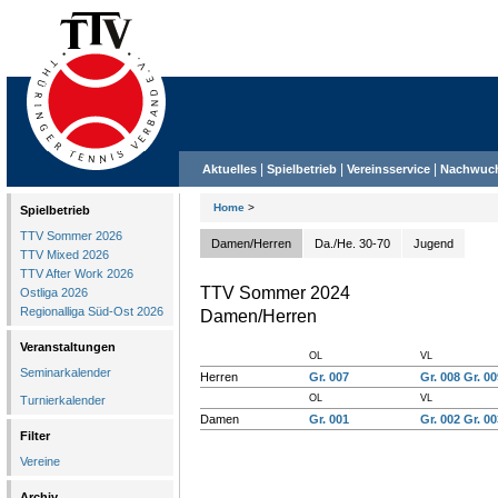
|
|
|
Aktuelles
Spielbetrieb
Vereinsservice
Nachwuc
Home
>
Spielbetrieb
TTV Sommer 2026
Damen/Herren
Da./He. 30-70
Jugend
TTV Mixed 2026
TTV After Work 2026
TTV Sommer 2024
Ostliga 2026
Regionalliga Süd-Ost 2026
Damen/Herren
Veranstaltungen
OL
VL
Seminarkalender
Herren
Gr. 007
Gr. 008
Gr. 00
OL
VL
Turnierkalender
Damen
Gr. 001
Gr. 002
Gr. 00
Filter
Vereine
Archiv