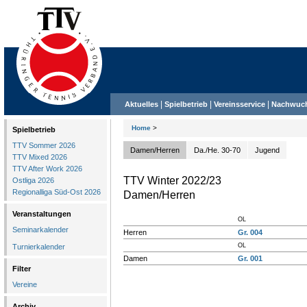
|
|
|
Aktuelles
Spielbetrieb
Vereinsservice
Nachwuc
Home
>
Spielbetrieb
TTV Sommer 2026
Damen/Herren
Da./He. 30-70
Jugend
TTV Mixed 2026
TTV After Work 2026
TTV Winter 2022/23
Ostliga 2026
Regionalliga Süd-Ost 2026
Damen/Herren
Veranstaltungen
OL
Seminarkalender
Herren
Gr. 004
OL
Turnierkalender
Damen
Gr. 001
Filter
Vereine
Archiv