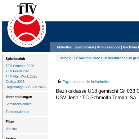
|
|
|
Aktuelles
Spielbetrieb
Vereinsservice
Nachwuc
Home
>
TTV Sommer 2022
>
Bezirksklasse U18 gem
Spielbetrieb
TTV Sommer 2026
TTV Mixed 2026
TTV After Work 2026
Ostliga 2026
Ergebnishistorie freischalten ...
Regionalliga Süd-Ost 2026
Bezirksklasse U18 gemischt Gr. 033 
USV Jena : TC Schmölln Termin: Sa. 
Veranstaltungen
Seminarkalender
Turnierkalender
Filter
Vereine
Archiv