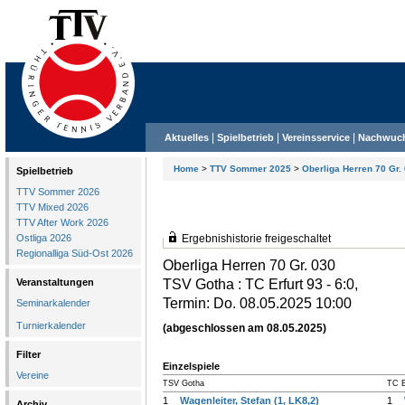
|
|
|
Aktuelles
Spielbetrieb
Vereinsservice
Nachwuc
Home
>
TTV Sommer 2025
>
Oberliga Herren 70 Gr.
Spielbetrieb
TTV Sommer 2026
TTV Mixed 2026
TTV After Work 2026
Ostliga 2026
Ergebnishistorie freigeschaltet
Regionalliga Süd-Ost 2026
Oberliga Herren 70 Gr. 030
TSV Gotha : TC Erfurt 93 - 6:0,
Veranstaltungen
Termin: Do. 08.05.2025 10:00
Seminarkalender
Turnierkalender
(abgeschlossen am 08.05.2025)
Filter
Einzelspiele
Vereine
TSV Gotha
TC E
1
Wagenleiter, Stefan (1, LK8,2)
1
Archiv