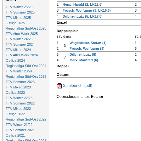
2
Hepp, Harald (2, LK12,6)
2
TTV Winter 25/26
3
Frosch, Wolfgang (3, LK16,6)
3
TTV Sommer 2025
4
Dübner, Lutz (5, LK17,8)
4
TTV Mixed 2025
Einzel
Ostliga 2025
Regionalliga Süd-Ost 2025
Doppelspiele
TTV After Work 2025
TSV Gotha
TC E
TTV Winter 24/25
1
Wagenleiter, Stefan (1)
1
TTV Sommer 2024
3
2
Frosch, Wolfgang (3)
3
TTV Mixed 2024
3
Dübner, Lutz (5)
2
TTV After Work 2024
7
4
Marx, Manfred (6)
4
Ostliga 2024
Regionalliga Süd-Ost 2024
Doppel
TTV Winter 23/24
Gesamt
Regionalliga Süd-Ost 2023
TTV Sommer 2023
Spielbericht (pdf)
TTV Mixed 2023
Ostliga 2023
Oberschiedsrichter: Becher
TTV Winter 22/23
TTV Sommer 2022
TTV Mixed 2022
Ostliga 2022
Regionalliga Süd-Ost 2022
TTV Winter 21/22
TTV Sommer 2021
Ostliga 2021
Regionalliga Süd-Ost 2021